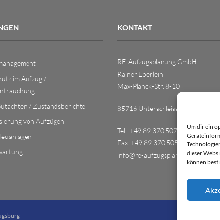
UNGEN
KONTAKT
RE-Aufzugsplanung GmbH
management
Rainer Eberlein
utz im Aufzug /
Max-Planck-Str. 8-10
entrauchung
utachten / Zustandsberichte
85716 Unterschleissheim
sierung von Aufzügen
Um dir ein o
Tel.: +49 89 370 507 33
Geräteinform
Neuanlagen
Fax: +49 89 370 505 03
Technologien
wartung
dieser Websi
info@re-aufzugsplanung.de
können best
Akze
ugsburg