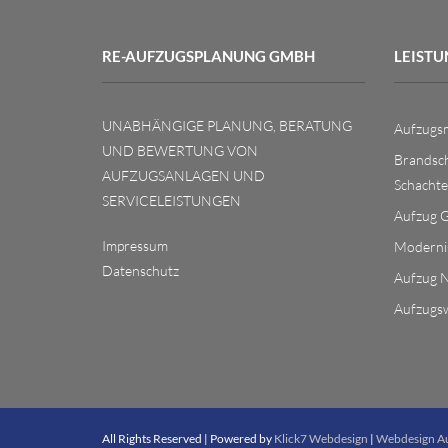
RE-AUFZUGSPLANUNG GMBH
LEIST
UNABHÄNGIGE PLANUNG, BERATUNG
Aufzugs
UND BEWERTUNG VON
Brandsch
AUFZUGSANLAGEN UND
Schacht
SERVICELEISTUNGEN
Aufzug G
Impressum
Moderni
Datenschutz
Aufzug 
Aufzugs
All Rights Reserved | Powered by
Klick7 Webdesign
|
Webdesign A